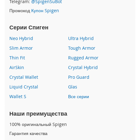
Telegram:
@SpigenSuBot
P
Промокод
Купон Spigen
h
o
n
Серии Спиген
e
1
Neo Hybrid
Ultra Hybrid
7
Slim Armor
Tough Armor
i
Thin Fit
Rugged Armor
P
h
AirSkin
Crystal Hybrid
o
n
Crystal Wallet
Pro Guard
e
Liquid Crystal
Glas
1
6
Wallet S
Все серии
P
r
o
Наши преимущества
M
a
100% оригинальный Spigen
x
Гарантия качества