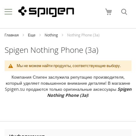
Skip
Apple
to
Моя корзи
Content
i
P
h
o
Главная
Еще
Nothing
Nothing Phone (3a)
n
e
Spigen Nothing Phone (3a)
i
P
Мы не можем найти продукты, соответствующие выбору.
h
o
Компания Спиген заслужила репутацию производителя,
n
который уделяет повышенное внимание деталям! В магазине
e
Spigen.su продаются только оригинальные аксессуары
Spigen
1
Nothing Phone (3a)
!
7
P
r
o
M
a
x