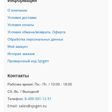
Информация
i
О компании
P
h
Условия доставки
o
Условия оплаты
n
e
Условия обмена/возврата. Оферта
1
Обработка персональных данных
7
P
Мой аккаунт
r
o
История заказов
Проверочный код Spigen
i
P
h
Контакты
o
n
Рабочее время: Пн.- Пт. / 10:00 - 18:00
e
Сб.-Вс. / Выходной
A
i
Телефон:
8-499-501-12-51
r
Email: sales@spigen.su
i