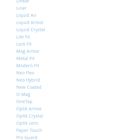
Linear
Mini
Liner
iPhone
Liquid Air
11
Liquid Armor
Pro
Liquid Crystal
Max
Lite Fit
iPhone
Lock Fit
11
Mag Armor
Pro
Metal Fit
iPhone
Modern Fit
11
Neo Flex
Neo Hybrid
Другие
iPhone
New Coated
iPhone
O-Mag
XS
OneTap
Max
Optik Armor
iPhone
Optik Crystal
XS
Optik Lens
iPhone
Paper Touch
XR
Pro Guard