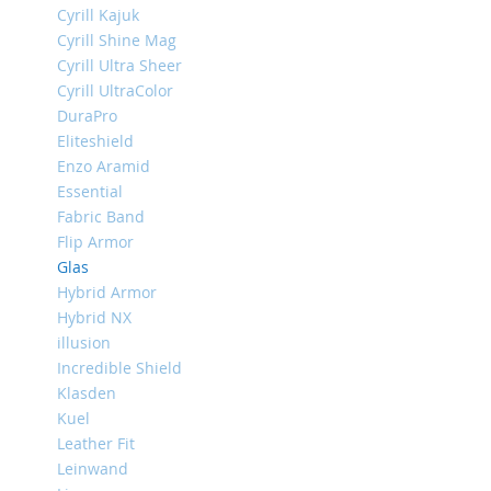
Cyrill Kajuk
iPhone
13
Cyrill Shine Mag
Pro
Cyrill Ultra Sheer
Cyrill UltraColor
iPhone
13
DuraPro
Eliteshield
iPhone
Enzo Aramid
13
Mini
Essential
Fabric Band
iPhone
Flip Armor
12
Glas
Pro
Max
Hybrid Armor
Hybrid NX
iPhone
illusion
12
/
Incredible Shield
iPhone
Klasden
12
Kuel
Pro
Leather Fit
iPhone
Leinwand
12