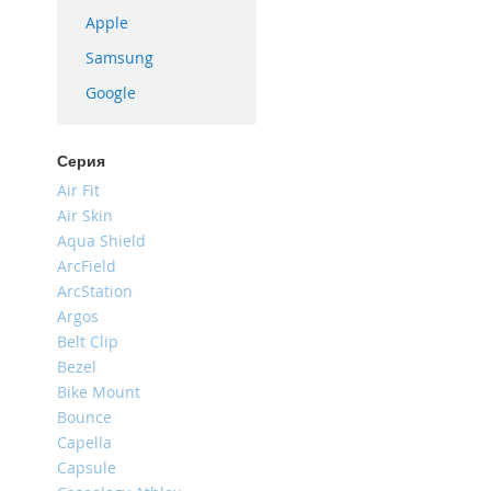
iPhone
Apple
16
Samsung
Plus
Google
iPhone
16e
iPhone
Серия
16
Air Fit
iPhone
Air Skin
15
Aqua Shield
Pro
ArcField
Max
ArcStation
iPhone
Argos
15
Belt Clip
Pro
Bezel
iPhone
Bike Mount
15
Bounce
Plus
Capella
iPhone
Capsule
15