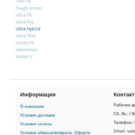
4
Thin Fit
Tough Armor
iPad
Ultra Fit
iPad
Pro
Ultra Flip
13
Ultra Hybrid
(2024)
Ultra Thin
iPad
Urban Fit
Pro
Valentinus
11
Wallet S
(2024)
iPad
Air
13
(2024)
Информация
Контак
iPad
Air
Рабочее вр
О компании
11
Сб.-Вс. / 
(2024)
Условия доставки
Телефон:
iPad
Условия оплаты
Mini
Email: sa
Условия обмена/возврата. Оферта