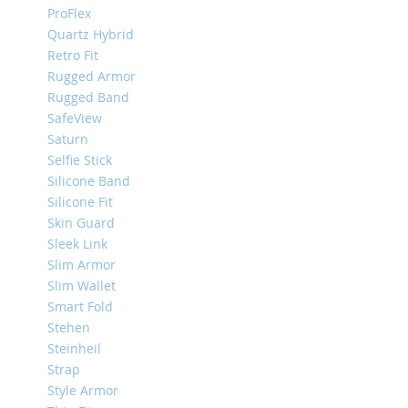
ProFlex
iPhone
Quartz Hybrid
8
Plus
Retro Fit
Rugged Armor
iPhone
Rugged Band
6s
Plus
SafeView
Saturn
iPhone
Selfie Stick
6s
Silicone Band
iPhone
Silicone Fit
SE
Skin Guard
/
Sleek Link
5s
/
Slim Armor
5
Slim Wallet
Smart Fold
iPhone
5c
Stehen
Steinheil
iPhone
Strap
4s
/
Style Armor