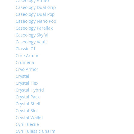
Caseology Athlex
iPhone
Caseology Dual Grip
14
Caseology Dual Pop
Pro
Caseology Nano Pop
Max
Caseology Parallax
iPhone
Caseology Skyfall
14
Caseology Vault
Pro
Classic C1
iPhone
Core Armor
14
Crumena
Plus
Cryo Armor
iPhone
Crystal
14
Crystal Flex
Crystal Hybrid
iPhone
SE
Crystal Pack
(2022/2020)/8/7
Crystal Shell
Crystal Slot
iPhone
13
Crystal Wallet
Pro
Cyrill Cecile
Max
Cyrill Classic Charm