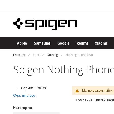
Apple
Skip
iPhone
to
iPhone
Content
17
Pro
Max
iPhone
17
Apple
Samsung
Google
Redmi
Xiaomi
Pro
iPhone
Главная
Еще
Nothing
Nothing Phone (3a)
Air
Spigen Nothing Phone
iPhone
17
iPhone
16
Серия
ProFlex
Pro
Мы не можем найти 
Max
Очистить все
Компания Спиген засл
iPhone
16
Категория
Pro