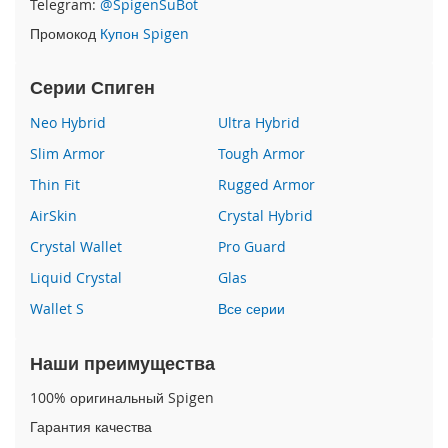
Telegram:
@SpigenSuBot
P
Промокод
Купон Spigen
h
o
n
Серии Спиген
e
1
Neo Hybrid
Ultra Hybrid
7
Slim Armor
Tough Armor
i
Thin Fit
Rugged Armor
P
h
AirSkin
Crystal Hybrid
o
n
Crystal Wallet
Pro Guard
e
Liquid Crystal
Glas
1
6
Wallet S
Все серии
P
r
o
Наши преимущества
M
a
100% оригинальный Spigen
x
Гарантия качества