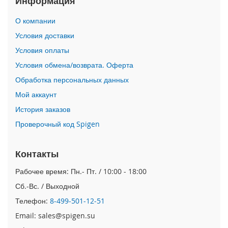
Информация
i
О компании
P
h
Условия доставки
o
Условия оплаты
n
e
Условия обмена/возврата. Оферта
1
Обработка персональных данных
7
P
Мой аккаунт
r
o
История заказов
Проверочный код Spigen
i
P
h
Контакты
o
n
Рабочее время: Пн.- Пт. / 10:00 - 18:00
e
Сб.-Вс. / Выходной
A
i
Телефон:
8-499-501-12-51
r
Email: sales@spigen.su
i