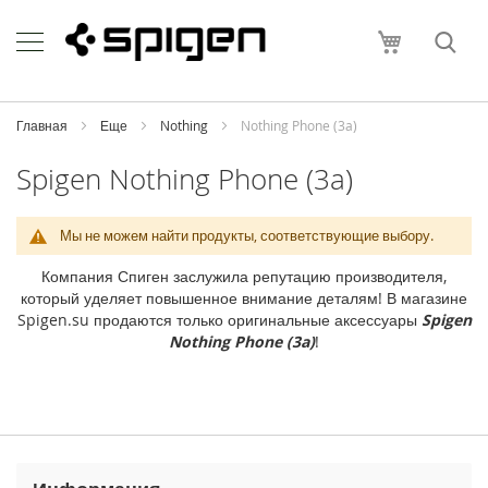
Skip
Apple
to
Моя корзи
Content
i
P
h
o
Главная
Еще
Nothing
Nothing Phone (3a)
n
e
Spigen Nothing Phone (3a)
i
P
Мы не можем найти продукты, соответствующие выбору.
h
o
Компания Спиген заслужила репутацию производителя,
n
который уделяет повышенное внимание деталям! В магазине
e
Spigen.su продаются только оригинальные аксессуары
Spigen
1
Nothing Phone (3a)
!
7
P
r
o
M
a
x