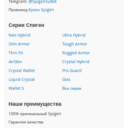
Telegram:
@SpigenSuBot
P
Промокод
Купон Spigen
h
o
n
Серии Спиген
e
1
Neo Hybrid
Ultra Hybrid
7
Slim Armor
Tough Armor
i
Thin Fit
Rugged Armor
P
h
AirSkin
Crystal Hybrid
o
n
Crystal Wallet
Pro Guard
e
Liquid Crystal
Glas
1
6
Wallet S
Все серии
P
r
o
Наши преимущества
M
a
100% оригинальный Spigen
x
Гарантия качества