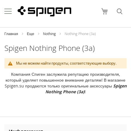
Skip
Apple
to
Моя корзи
Content
i
P
h
o
Главная
Еще
Nothing
Nothing Phone (3a)
n
e
Spigen Nothing Phone (3a)
i
P
Мы не можем найти продукты, соответствующие выбору.
h
o
Компания Спиген заслужила репутацию производителя,
n
который уделяет повышенное внимание деталям! В магазине
e
Spigen.su продаются только оригинальные аксессуары
Spigen
1
Nothing Phone (3a)
!
7
P
r
o
M
a
x