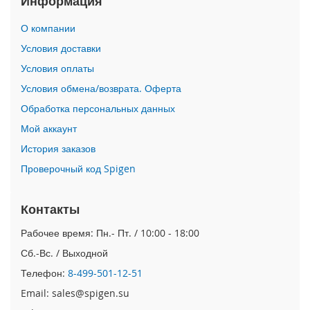
Информация
i
О компании
P
h
Условия доставки
o
Условия оплаты
n
e
Условия обмена/возврата. Оферта
1
Обработка персональных данных
7
P
Мой аккаунт
r
o
История заказов
Проверочный код Spigen
i
P
h
Контакты
o
n
Рабочее время: Пн.- Пт. / 10:00 - 18:00
e
Сб.-Вс. / Выходной
A
i
Телефон:
8-499-501-12-51
r
Email: sales@spigen.su
i