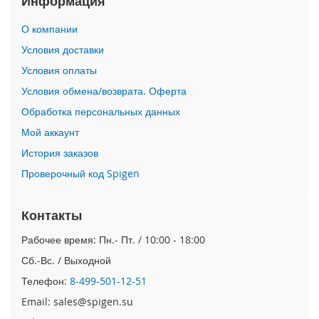
Информация
i
О компании
P
h
Условия доставки
o
Условия оплаты
n
e
Условия обмена/возврата. Оферта
1
Обработка персональных данных
7
P
Мой аккаунт
r
o
История заказов
Проверочный код Spigen
i
P
h
Контакты
o
n
Рабочее время: Пн.- Пт. / 10:00 - 18:00
e
Сб.-Вс. / Выходной
A
i
Телефон:
8-499-501-12-51
r
Email: sales@spigen.su
i