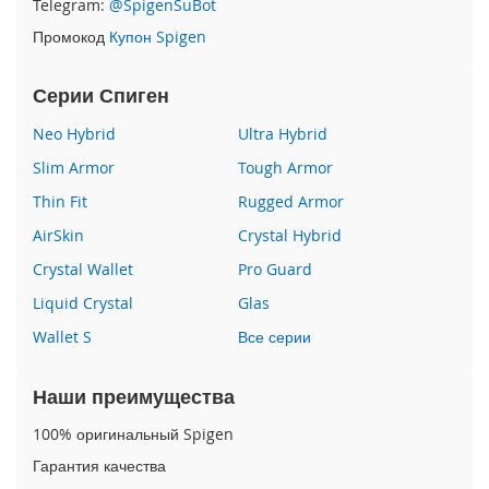
Telegram:
@SpigenSuBot
P
Промокод
Купон Spigen
h
o
n
Серии Спиген
e
1
Neo Hybrid
Ultra Hybrid
7
Slim Armor
Tough Armor
i
Thin Fit
Rugged Armor
P
h
AirSkin
Crystal Hybrid
o
n
Crystal Wallet
Pro Guard
e
Liquid Crystal
Glas
1
6
Wallet S
Все серии
P
r
o
Наши преимущества
M
a
100% оригинальный Spigen
x
Гарантия качества