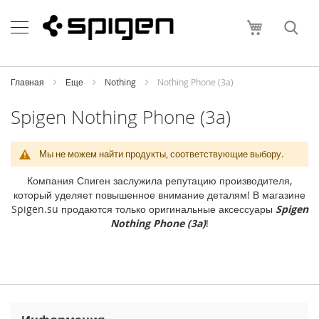
Skip
Apple
to
Моя корзи
Content
i
P
h
o
Главная
Еще
Nothing
Nothing Phone (3a)
n
e
Spigen Nothing Phone (3a)
i
P
Мы не можем найти продукты, соответствующие выбору.
h
o
Компания Спиген заслужила репутацию производителя,
n
который уделяет повышенное внимание деталям! В магазине
e
Spigen.su продаются только оригинальные аксессуары
Spigen
1
Nothing Phone (3a)
!
7
P
r
o
M
a
x