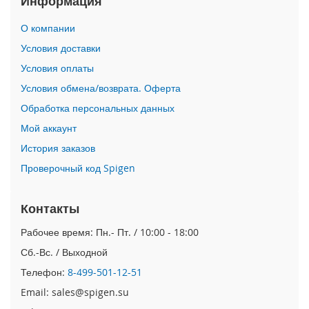
Информация
i
О компании
P
h
Условия доставки
o
Условия оплаты
n
e
Условия обмена/возврата. Оферта
1
Обработка персональных данных
7
P
Мой аккаунт
r
o
История заказов
Проверочный код Spigen
i
P
h
Контакты
o
n
Рабочее время: Пн.- Пт. / 10:00 - 18:00
e
Сб.-Вс. / Выходной
A
i
Телефон:
8-499-501-12-51
r
Email: sales@spigen.su
i