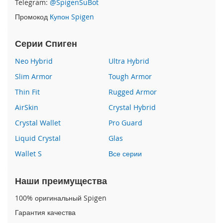
Telegram:
@SpigenSuBot
P
Промокод
Купон Spigen
h
o
n
Серии Спиген
e
1
Neo Hybrid
Ultra Hybrid
7
Slim Armor
Tough Armor
i
Thin Fit
Rugged Armor
P
h
AirSkin
Crystal Hybrid
o
n
Crystal Wallet
Pro Guard
e
Liquid Crystal
Glas
1
6
Wallet S
Все серии
P
r
o
Наши преимущества
M
a
100% оригинальный Spigen
x
Гарантия качества