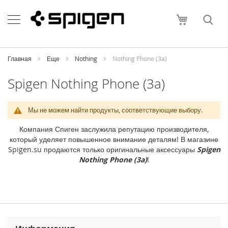
Skip
Apple
to
Моя корзи
Content
i
P
h
o
Главная
Еще
Nothing
Nothing Phone (3a)
n
e
Spigen Nothing Phone (3a)
i
P
Мы не можем найти продукты, соответствующие выбору.
h
o
Компания Спиген заслужила репутацию производителя,
n
который уделяет повышенное внимание деталям! В магазине
e
Spigen.su продаются только оригинальные аксессуары
Spigen
1
Nothing Phone (3a)
!
7
P
r
o
M
a
x