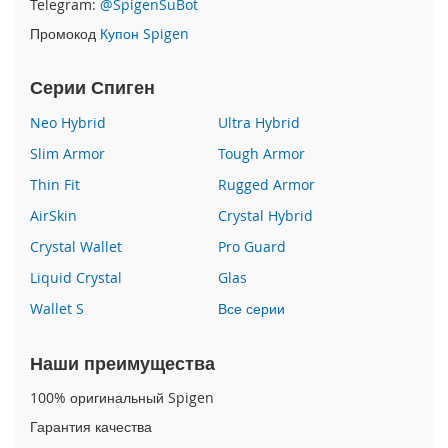
Telegram:
@SpigenSuBot
P
Промокод
Купон Spigen
h
o
n
Серии Спиген
e
1
Neo Hybrid
Ultra Hybrid
7
Slim Armor
Tough Armor
i
Thin Fit
Rugged Armor
P
h
AirSkin
Crystal Hybrid
o
n
Crystal Wallet
Pro Guard
e
Liquid Crystal
Glas
1
6
Wallet S
Все серии
P
r
o
Наши преимущества
M
a
100% оригинальный Spigen
x
Гарантия качества