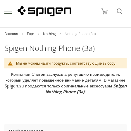
Skip
Apple
to
Моя корзи
Content
i
P
h
o
Главная
Еще
Nothing
Nothing Phone (3a)
n
e
Spigen Nothing Phone (3a)
i
P
Мы не можем найти продукты, соответствующие выбору.
h
o
Компания Спиген заслужила репутацию производителя,
n
который уделяет повышенное внимание деталям! В магазине
e
Spigen.su продаются только оригинальные аксессуары
Spigen
1
Nothing Phone (3a)
!
7
P
r
o
M
a
x