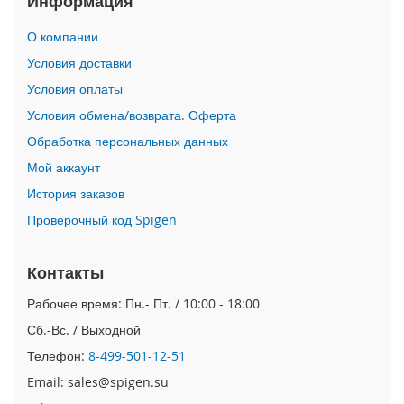
Информация
i
О компании
P
h
Условия доставки
o
Условия оплаты
n
e
Условия обмена/возврата. Оферта
1
Обработка персональных данных
7
P
Мой аккаунт
r
o
История заказов
Проверочный код Spigen
i
P
h
Контакты
o
n
Рабочее время: Пн.- Пт. / 10:00 - 18:00
e
Сб.-Вс. / Выходной
A
i
Телефон:
8-499-501-12-51
r
Email: sales@spigen.su
i