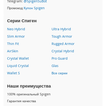
Telegram:
@SpigenSuBot
P
Промокод
Купон Spigen
h
o
n
Серии Спиген
e
1
Neo Hybrid
Ultra Hybrid
7
Slim Armor
Tough Armor
i
Thin Fit
Rugged Armor
P
h
AirSkin
Crystal Hybrid
o
n
Crystal Wallet
Pro Guard
e
Liquid Crystal
Glas
1
6
Wallet S
Все серии
P
r
o
Наши преимущества
M
a
100% оригинальный Spigen
x
Гарантия качества