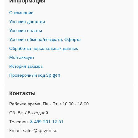
Информация
i
О компании
P
h
Условия доставки
o
Условия оплаты
n
e
Условия обмена/возврата. Оферта
1
Обработка персональных данных
7
P
Мой аккаунт
r
o
История заказов
Проверочный код Spigen
i
P
h
Контакты
o
n
Рабочее время: Пн.- Пт. / 10:00 - 18:00
e
Сб.-Вс. / Выходной
A
i
Телефон:
8-499-501-12-51
r
Email: sales@spigen.su
i