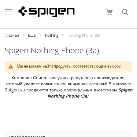
Skip
Apple
to
Моя корзи
Content
i
P
h
o
Главная
Еще
Nothing
Nothing Phone (3a)
n
e
Spigen Nothing Phone (3a)
i
P
Мы не можем найти продукты, соответствующие выбору.
h
o
Компания Спиген заслужила репутацию производителя,
n
который уделяет повышенное внимание деталям! В магазине
e
Spigen.su продаются только оригинальные аксессуары
Spigen
1
Nothing Phone (3a)
!
7
P
r
o
M
a
x