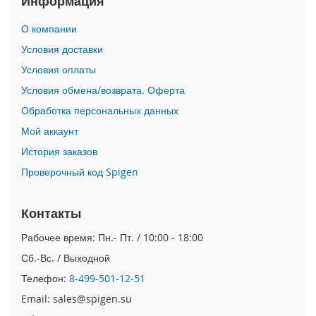
Информация
i
О компании
P
h
Условия доставки
o
Условия оплаты
n
e
Условия обмена/возврата. Оферта
1
Обработка персональных данных
7
P
Мой аккаунт
r
o
История заказов
Проверочный код Spigen
i
P
h
Контакты
o
n
Рабочее время: Пн.- Пт. / 10:00 - 18:00
e
Сб.-Вс. / Выходной
A
i
Телефон:
8-499-501-12-51
r
Email: sales@spigen.su
i