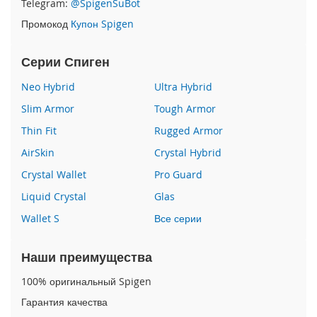
Telegram:
@SpigenSuBot
P
Промокод
Купон Spigen
h
o
n
Серии Спиген
e
1
Neo Hybrid
Ultra Hybrid
7
Slim Armor
Tough Armor
i
Thin Fit
Rugged Armor
P
h
AirSkin
Crystal Hybrid
o
n
Crystal Wallet
Pro Guard
e
Liquid Crystal
Glas
1
6
Wallet S
Все серии
P
r
o
Наши преимущества
M
a
100% оригинальный Spigen
x
Гарантия качества