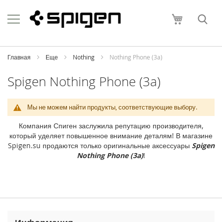
Skip
Apple
to
Моя корзи
Content
i
P
h
o
Главная
Еще
Nothing
Nothing Phone (3a)
n
e
Spigen Nothing Phone (3a)
i
P
Мы не можем найти продукты, соответствующие выбору.
h
o
Компания Спиген заслужила репутацию производителя,
n
который уделяет повышенное внимание деталям! В магазине
e
Spigen.su продаются только оригинальные аксессуары
Spigen
1
Nothing Phone (3a)
!
7
P
r
o
M
a
x