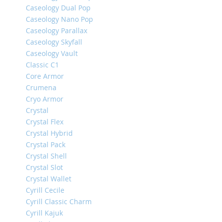
Caseology Dual Pop
iPhone
Caseology Nano Pop
14
Caseology Parallax
Pro
Max
Caseology Skyfall
Caseology Vault
iPhone
Classic C1
14
Pro
Core Armor
Crumena
iPhone
Cryo Armor
14
Plus
Crystal
Crystal Flex
iPhone
Crystal Hybrid
14
Crystal Pack
iPhone
Crystal Shell
SE
Crystal Slot
(2022/2020)/8/7
Crystal Wallet
iPhone
Cyrill Cecile
13
Cyrill Classic Charm
Pro
Cyrill Kajuk
Max