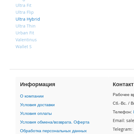
4
Ultra Fit
iPad
Ultra Flip
iPad
Ultra Hybrid
Pro
Ultra Thin
13
Urban Fit
(2024)
Valentinus
iPad
Wallet S
Pro
11
(2024)
iPad
Air
13
Информация
Контак
(2024)
Рабочее вр
iPad
О компании
Air
Сб.-Вс. / 
Условия доставки
11
Телефон:
Условия оплаты
(2024)
Email: sa
Условия обмена/возврата. Оферта
iPad
Mini
Telegram:
Обработка персональных данных