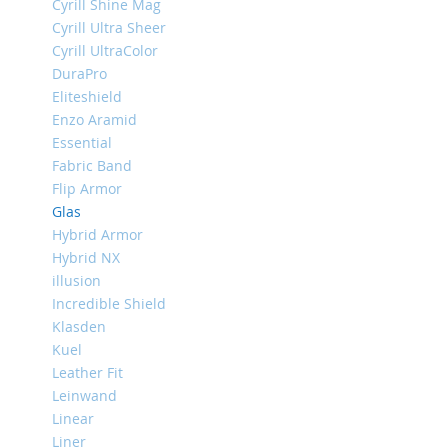
Cyrill Shine Mag
iPhone
Cyrill Ultra Sheer
13
Cyrill UltraColor
Pro
DuraPro
iPhone
Eliteshield
13
Enzo Aramid
iPhone
Essential
13
Fabric Band
Mini
Flip Armor
iPhone
Glas
12
Hybrid Armor
Pro
Hybrid NX
Max
illusion
iPhone
Incredible Shield
12
Klasden
/
Kuel
iPhone
Leather Fit
12
Pro
Leinwand
Linear
iPhone
Liner
12