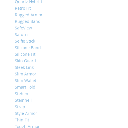
Quartz Hybrid
iPhone
Retro Fit
8
Rugged Armor
Plus
Rugged Band
iPhone
SafeView
6s
Saturn
Plus
Selfie Stick
iPhone
Silicone Band
6s
Silicone Fit
iPhone
Skin Guard
SE
Sleek Link
/
Slim Armor
5s
Slim Wallet
/
Smart Fold
5
Stehen
iPhone
Steinheil
5c
Strap
iPhone
Style Armor
4s
Thin Fit
/
Tough Armor