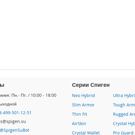
ты
Серии Спиген
емя: Пн.- Пт. / 10:00 - 18:00
Neo Hybrid
Ultra Hybr
Выходной
Slim Armor
Tough Arm
8-499-501-12-51
Thin Fit
Rugged Ar
les@spigen.su
AirSkin
Crystal Hy
@SpigenSuBot
Crystal Wallet
Pro Guard