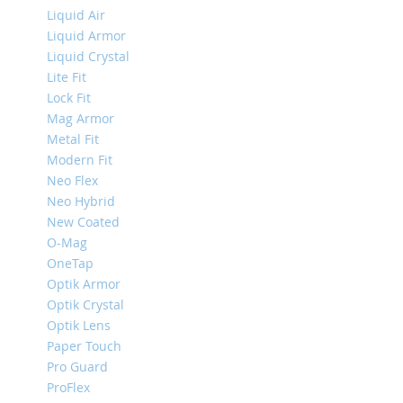
Mini
Liquid Air
Liquid Armor
iPhone
Liquid Crystal
11
Lite Fit
Pro
Max
Lock Fit
Mag Armor
iPhone
Metal Fit
11
Pro
Modern Fit
Neo Flex
iPhone
Neo Hybrid
11
New Coated
Другие
O-Mag
iPhone
OneTap
iPhone
Optik Armor
XS
Max
Optik Crystal
Optik Lens
iPhone
Paper Touch
XS
Pro Guard
iPhone
ProFlex
XR