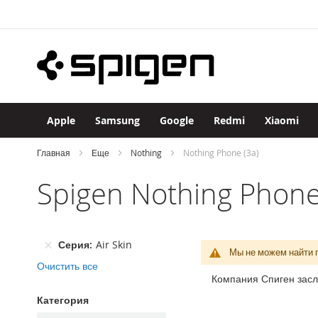
Apple
Skip
iPhone
to
iPhone
Content
17
Pro
Max
iPhone
17
Apple
Samsung
Google
Redmi
Xiaomi
Pro
iPhone
Главная
Еще
Nothing
Nothing Phone (3a)
Air
Spigen Nothing Phone
iPhone
17
iPhone
16
Серия
Air Skin
Pro
Мы не можем найти 
Max
Очистить все
Компания Спиген засл
iPhone
16
Категория
Pro