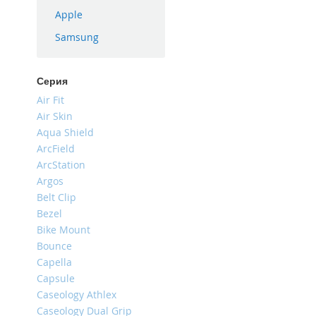
iPhone
Apple
16
Samsung
Plus
iPhone
16e
Серия
iPhone
Air Fit
16
Air Skin
Aqua Shield
iPhone
15
ArcField
Pro
ArcStation
Max
Argos
Belt Clip
iPhone
15
Bezel
Pro
Bike Mount
Bounce
iPhone
15
Capella
Plus
Capsule
Caseology Athlex
iPhone
15
Caseology Dual Grip